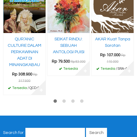
QUR’ANIC
SEIKAT RINDU:
AKAR Kuat Tanpa
CULTURE DALAM
SEBUAH
Sorotan
PERKAWINAN
ANTOLOGI PUISI
Rp 107.000
Rp
ADAT DI
Rp 79.500
Rp 83.000
110.000
MINANGKABAU
Tersedia
Tersedia
/ SRA-45
✚
✚
Rp 308.900
Rp
317.900
Tersedia
/ QCD-98
✚
Search for: