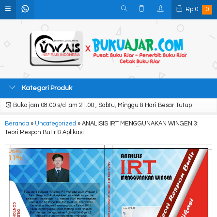
Rp
0
0
Kategori Produk
Buka jam 08.00 s/d jam 21.00 , Sabtu, Minggu & Hari Besar Tutup
Beranda
»
Uncategorized
»
ANALISIS IRT MENGGUNAKAN WINGEN 3:
Teori Respon Butir & Aplikasi
Diskon
11%