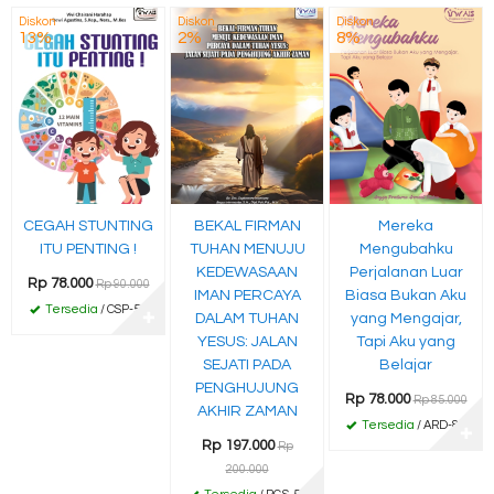
Diskon
Diskon
Diskon
13%
2%
8%
CEGAH STUNTING
BEKAL FIRMAN
Mereka
ITU PENTING !
TUHAN MENUJU
Mengubahku
KEDEWASAAN
Perjalanan Luar
Rp 78.000
Rp 90.000
IMAN PERCAYA
Biasa Bukan Aku
Tersedia
/ CSP-57
✚
DALAM TUHAN
yang Mengajar,
YESUS: JALAN
Tapi Aku yang
SEJATI PADA
Belajar
PENGHUJUNG
Rp 78.000
Rp 85.000
AKHIR ZAMAN
Tersedia
/ ARD-84
✚
Rp 197.000
Rp
200.000