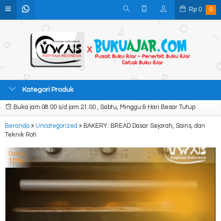
Rp
0
0
Kategori Produk
Buka jam 08.00 s/d jam 21.00 , Sabtu, Minggu & Hari Besar Tutup
Beranda
»
Uncategorized
»
BAKERY: BREAD Dasar Sejarah, Sains, dan
Teknik Roti
Diskon
10%