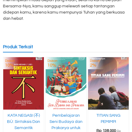
memimpikan masa depan yang indah, selama kamu berjalan
Bersama-Nya, kamu sanggup melewati setiap tantangan
didepan kamu, karena kamu mempunyai Tuhan yang berkuasa
dan hebat.
Produk Terkait
Diskon
Diskon
Diskon
10%
10%
2%
KATA NEGASI (不)
Pembelajaran
TITIAN SANG
BÙ: Sintaksis Dan
Seni Budaya dan
PEMIMPI
Semantik
Prakarya untuk
Rp 138.000
Rp