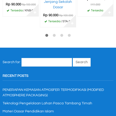
Jenjang Sekolah
Rp 90.000
Rp 100.000
141.000
Dasar
Tersedia
/ KNB-89
Tersedia
✚
✚
Rp 90.000
Rp 100.000
Tersedia
/ STA-39
✚
Search for:
RECENT POSTS
PENERAPAN KEMASAN ATMOSFER TERMODIFIKASI (MODIFIED
ATMOSPHERE PACKAGING)
Teknologi Pengelolaan Lahan Pasca Tambang Timah
Materi Dasar Pendidikan Islam