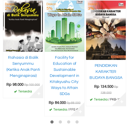
Diskon
Diskon
Diskon
2%
5%
3%
Rahasia di Balik
Facility for
Senyummu
Education of
PENDIDIKAN
(Ketika Anak Panti
Sustainable
KARAKTER
Menginspirasi)
Development in
BUDAYA BANGSA
Kitakyushu City:
Rp 98.000
Rp 100.000
Rp 134.500
Rp
Ways to Attain
Tersedia
138.000
✚
SDGs
Tersedia
/ PKB-134
✚
Rp 84.000
Rp 88.000
Tersedia
/ FFE-87
✚