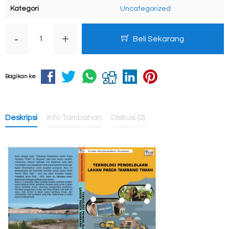
Kategori
Uncategorized
-
+
Beli Sekarang
Bagikan ke
Deskripsi
Info Tambahan
Diskusi (0)