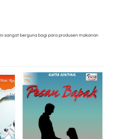
 ini sangat berguna bagi para produsen makanan
Diskon
Diskon
MANAJEMEN
7%
3%
IMPLEMENTA
Rp 1
T