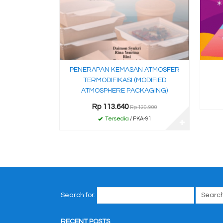
PENERAPAN KEMASAN ATMOSFER
TERMODIFIKASI (MODIFIED
ATMOSPHERE PACKAGING)
Rp 113.640
Rp 120.900
Tersedia
/ PKA-91
✚
Search for:
RECENT POSTS