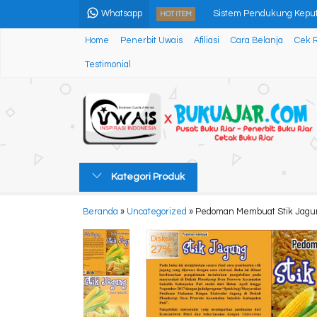
Whatsapp
Sistem Pendukung Keput
HOT ITEM
Home
Penerbit Uwais
Afiliasi
Cara Belanja
Cek 
MESIN PENCACAH HIJAU
Testimonial
Computer Vision untuk Pe
TEOLOGI PEMBENARAN Pa
Teknik Relaksasi Otot Prog
Antologi Puisi Cinta
Kategori Produk
MEDIA PEMBELAJARAN 
Beranda
»
Uncategorized
»
Pedoman Membuat Stik Jagu
MANAGEMENT ACCOUNT
Diskon
27%