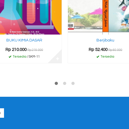
BUKU KIMIA DASAR
Berjibaku
Rp 210.000
Rp 52.400
Rp 219.000
Rp 60.000
Tersedia
/ SKM-11
Tersedia
✚