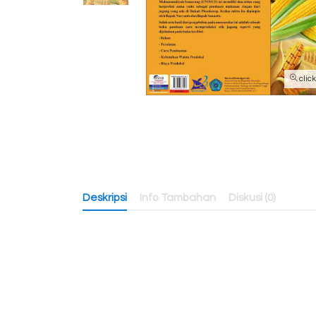
clic
Deskripsi
Info Tambahan
Diskusi (0)