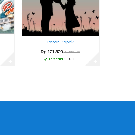
Pesan Bapak
Rp 121.320
Rp 130.900
Tersedia
/ PBK-09
✚
✚