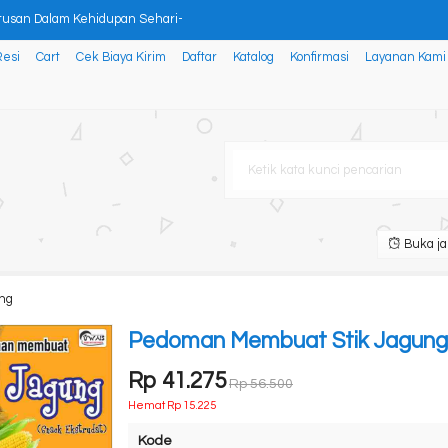
usan Dalam Kehidupan Sehari-
Resi
Cart
Cek Biaya Kirim
Daftar
Katalog
Konfirmasi
Layanan Kami
AN (CHOPPER)
mula: Deteksi dan Analisis
ndangan Paulus Dalam Kitab Ro
resif pada Air Traffic C
Buka ja
MATEMATIKA MENGGUNAKAN VBA POWE
ng
ING
Pedoman Membuat Stik Jagung
Rp 41.275
Rp 56.500
Hemat Rp 15.225
Kode