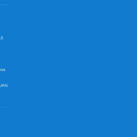
LE
was
 JKN