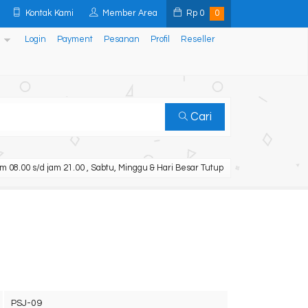
Kontak Kami
Member Area
Rp
0
0
Login
Payment
Pesanan
Profil
Reseller
Cari
m 08.00 s/d jam 21.00 , Sabtu, Minggu & Hari Besar Tutup
PSJ-09