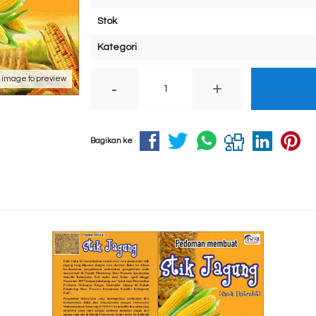
Stok
Kategori
k image to preview
-
+
Bagikan ke