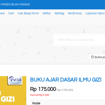
 PANEN BUAH NANAS
Resi
Cart
Cek Biaya Kirim
Daftar
Katalog
Konfirmasi
Layanan Kami
IF RETRIBUSI DAERAH
ZI SISWA-ATLET DI SEKOLAH KH
angun Usaha Berkelanjutan di
Menggunakan Python
Buka ja
UMAN
AR UNTUK FARMASI
BUKU AJAR DASAR ILMU GIZI
 PANEN BUAH NANAS
Rp 175.000
Rp 178.000
Hemat Rp 3.000
Kode