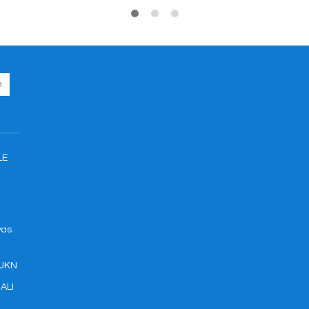
LE
was
 JKN
ALI