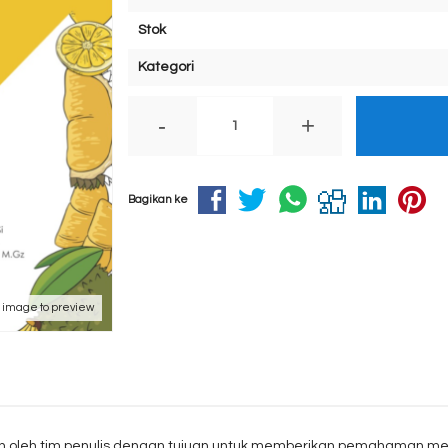
Stok
Kategori
-
+
Bagikan ke
k image to preview
disusun oleh tim penulis dengan tujuan untuk memberikan pemahaman