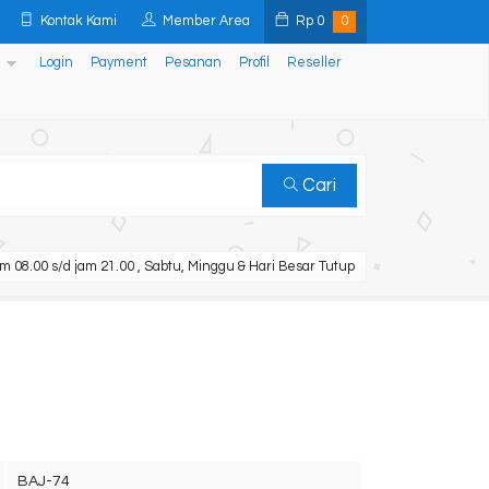
Kontak Kami
Member Area
Rp
0
0
Login
Payment
Pesanan
Profil
Reseller
Cari
m 08.00 s/d jam 21.00 , Sabtu, Minggu & Hari Besar Tutup
BAJ-74