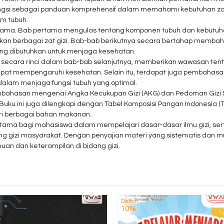
ngsi sebagai panduan komprehensif dalam memahami kebutuhan zat g
m tubuh.
b utama. Bab pertama mengulas tentang komponen tubuh dan kebutuh
berbagai zat gizi. Bab-bab berikutnya secara bertahap membahas t
ang dibutuhkan untuk menjaga kesehatan.
skan secara rinci dalam bab-bab selanjutnya, memberikan wawasan te
pat mempengaruhi kesehatan. Selain itu, terdapat juga pembahasa
 dalam menjaga fungsi tubuh yang optimal.
 pembahasan mengenai Angka Kecukupan Gizi (AKG) dan Pedoman Giz
ku ini juga dilengkapi dengan Tabel Komposisi Pangan Indonesia 
ari berbagai bahan makanan.
si utama bagi mahasiswa dalam mempelajari dasar-dasar ilmu gizi,
ng gizi masyarakat. Dengan penyajian materi yang sistematis dan m
 dan keterampilan di bidang gizi.
Diskon
10%