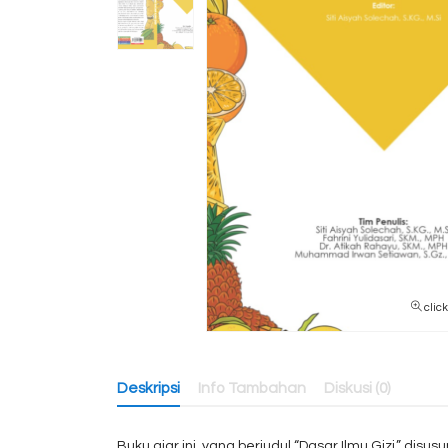
clic
Deskripsi
Info Tambahan
Diskusi (0)
Buku ajar ini, yang berjudul “Dasar Ilmu Gizi,” 