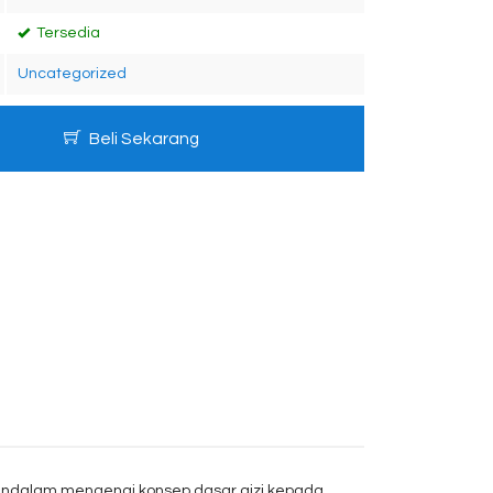
Tersedia
Uncategorized
Beli Sekarang
 mendalam mengenai konsep dasar gizi kepada