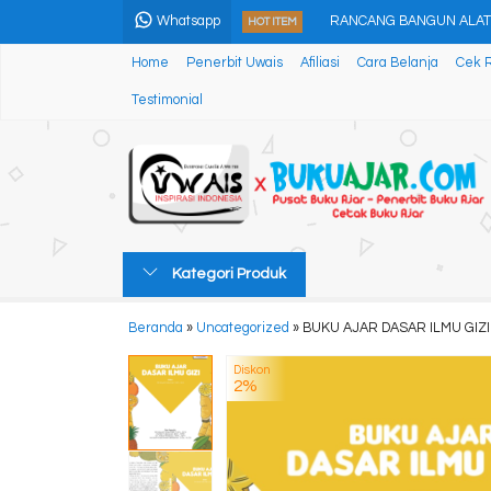
RANCANG BANGUN ALAT
Whatsapp
HOT ITEM
Home
Penerbit Uwais
Afiliasi
Cara Belanja
Cek 
HUKUM PAJAK PERSPEKT
Testimonial
KAPASITAS FISIK DAN GI
M A I N A N R A S A
Entrepreneurship: Memb
Analisis Kombinatorial 
Kategori Produk
RAHASIA MEMBUAT MIN
PENGENALAN KIMIA DAS
Beranda
»
Uncategorized
»
BUKU AJAR DASAR ILMU GIZI
Diskon
RANCANG BANGUN ALAT
2%