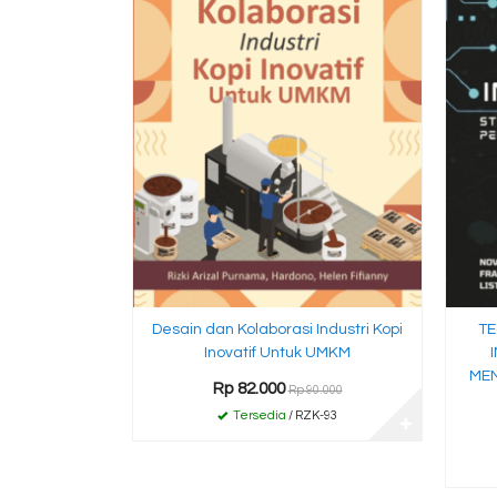
Desain dan Kolaborasi Industri Kopi
TE
Inovatif Untuk UMKM
ME
Rp 82.000
Rp 90.000
Tersedia
/ RZK-93
✚