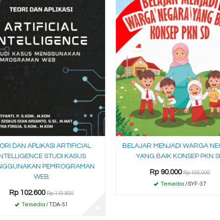
ORI DAN APLIKASI ARTIFICIAL
BELAJAR MENJADI WARGA N
INTELLIGENCE STUDI KASUS
YANG BAIK KONSEP PKN S
NGGUNAKAN PEMROGRAMAN
Rp 90.000
Rp 100.000
WEB
Tersedia
/ SYF-37
Rp 102.600
Rp 110.800
Tersedia
/ TDA-51
✚