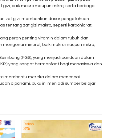
izi, baik makro maupun mikro, serta berbagai
an zat gizi, memberikan dasar pengetahuan
entang zat gizi makro, seperti karbohidrat,
ntang peran penting vitamin dalam tubuh dan
n mengenai mineral, baik makro maupun mikro,
i Seimbang (PGS), yang menjadi panduan dalam
(TKPI) yang sangat bermanfaat bagi mahasiswa dan
 serta membantu mereka dalam mencapai
udah dipahami, buku ini menjadi sumber belajar
Diskon
Diskon
Buku Matrik
3%
5%
untuk Tin