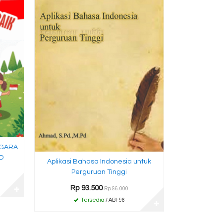
Rp 
T
EGARA
D
Aplikasi Bahasa Indonesia untuk
Perguruan Tinggi
Rp 93.500
Rp 96.000
✚
Tersedia
/ ABI-96
✚