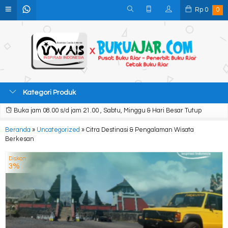
Rp
0
0
Kategori Produk
Buka jam 08.00 s/d jam 21.00 , Sabtu, Minggu & Hari Besar Tutup
Beranda
»
Uncategorized
»
Citra Destinasi & Pengalaman Wisata
Berkesan
Diskon
3%