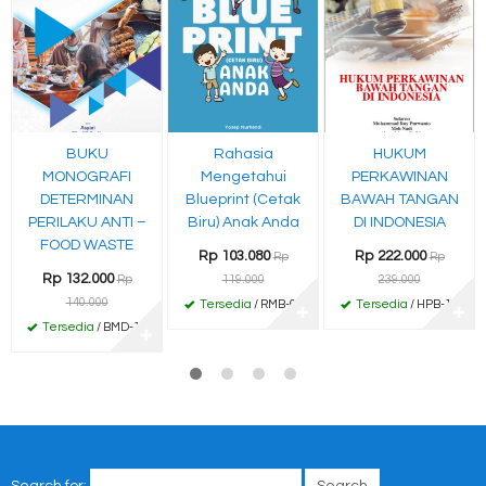
BUKU
Rahasia
HUKUM
MONOGRAFI
Mengetahui
PERKAWINAN
DETERMINAN
Blueprint (Cetak
BAWAH TANGAN
PERILAKU ANTI –
Biru) Anak Anda
DI INDONESIA
FOOD WASTE
Rp 103.080
Rp 222.000
Rp
Rp
Rp 132.000
Rp
119.000
239.000
140.000
Tersedia
/ RMB-66
Tersedia
/ HPB-12
✚
✚
Tersedia
/ BMD-12
✚