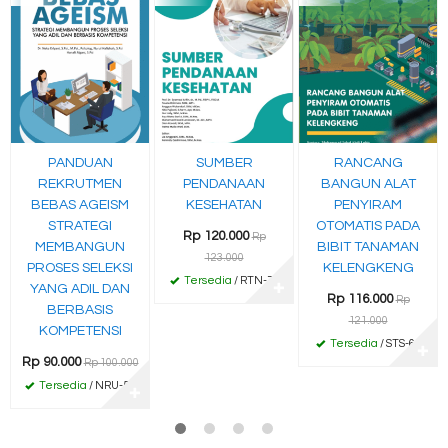
PANDUAN
SUMBER
RANCANG
REKRUTMEN
PENDANAAN
BANGUN ALAT
BEBAS AGEISM
KESEHATAN
PENYIRAM
STRATEGI
OTOMATIS PADA
Rp 120.000
Rp
MEMBANGUN
BIBIT TANAMAN
123.000
PROSES SELEKSI
KELENGKENG
Tersedia
/ RTN-75
YANG ADIL DAN
✚
Rp 116.000
Rp
BERBASIS
121.000
KOMPETENSI
Tersedia
/ STS-61
✚
Rp 90.000
Rp 100.000
Tersedia
/ NRU-54
✚