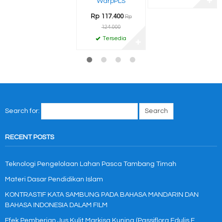
WarpPLS
✚
Rp 117.400
Rp
124.000
Tersedia
✚
Search for:
RECENT POSTS
Teknologi Pengelolaan Lahan Pasca Tambang Timah
Materi Dasar Pendidikan Islam
KONTRASTIF KATA SAMBUNG PADA BAHASA MANDARIN DAN
BAHASA INDONESIA DALAM FILM
Efek Pemberian Jus Kulit Markisa Kuning (Passiflora Edulis F.