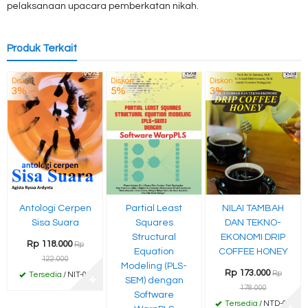
pelaksanaan upacara pemberkatan nikah.
Produk Terkait
Diskon
Diskon
Diskon
3%
5%
3%
Antologi Cerpen
Partial Least
NILAI TAMBAH
Sisa Suara
Squares
DAN TEKNO-
Structural
EKONOMI DRIP
Rp 118.000
Rp
Equation
COFFEE HONEY
122.000
Modeling (PLS-
Rp 173.000
Rp
Tersedia
/ NIT-01
✚
SEM) dengan
178.000
Software
Tersedia
/ NTD-07