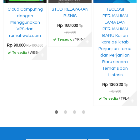
Cloud Computing
STUDI KELAYAKAN
TEOLOGI
dengan
BISNIS
PERJANJIAN
Menggunakan
LAMA DAN
Rp 188.000
Rp
VPS dari
PERJANJIAN
190.000
rumahweb.com
BARU Kajian
Tersedia
/ YRM-59
✚
korelasi kitab
Rp 90.000
Rp 100.000
Perjanjian Lama
Tersedia
/ WEB-45
✚
dan Perjanjian
Baru secara
Tematis dan
Historis
Rp 136.320
Rp
140.900
Tersedia
/ TPL-65
✚