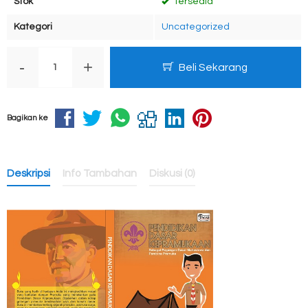
Stok
Tersedia
Kategori
Uncategorized
-
+
Beli Sekarang
Bagikan ke
Deskripsi
Info Tambahan
Diskusi (0)