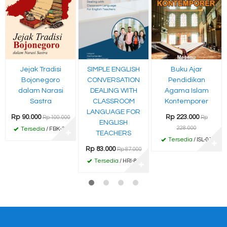
Jejak Tradisi
SIMPLE ENGLISH
Buku Ajar
Bojonegoro
CONVERSATION
Pendidikan
dalam Narasi
DEALING WITH
Agama Islam
Sastra
CLASSROOM
Kontemporer
LANGUAGE FOR
Rp 90.000
Rp 223.000
Rp 100.000
Rp
ENGLISH
228.000
Tersedia
/ FBK-35
✚
TEACHERS
Tersedia
/ ISL-01
✚
Rp 83.000
Rp 87.000
Tersedia
/ HRI-85
✚