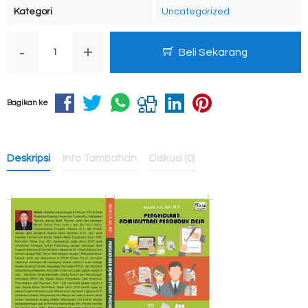
Kategori
Uncategorized
-
+
Beli Sekarang
Bagikan ke
Deskripsi
Info Tambahan
Diskusi (0)