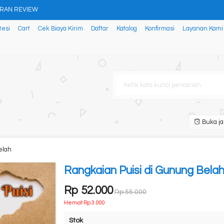
ERAN REVIEW
Resi
Cart
Cek Biaya Kirim
Daftar
Katalog
Konfirmasi
Layanan Kami
 BEBERAPA PRODUK AGRIBISNIS
lajar Membaca Dengan Metode
 FOR LEARNERS OF ENGLISH Cara
Buka ja
n
elah
karta di Perbatasan Sumatra
Rangkaian Puisi di Gunung Bela
Rp 52.000
Rp 55.000
Hemat Rp 3.000
Stok