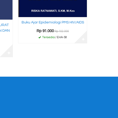
Buku Ajar Epidemiologi PMS HIV/AIDS
URAT
N DAN
Rp 91.000
Rp 102.000
Tersedia
/ EHA-58
✚
✚