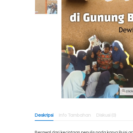
clic
Deskripsi
Info Tambahan
Diskusi (0)
Berawal dari kecintaan penulis pada karya Puisi ap