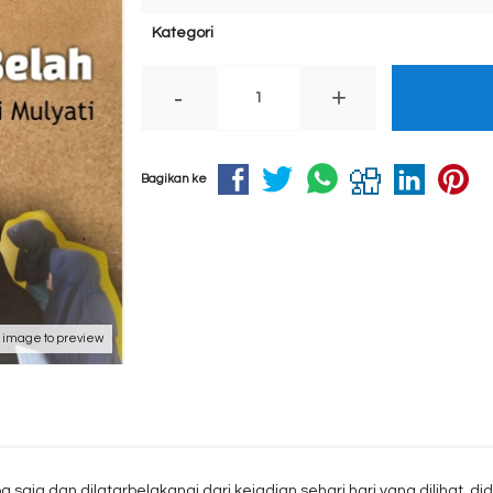
Kategori
-
+
Bagikan ke
k image to preview
a saja dan dilatarbelakangi dari kejadian sehari hari yang dilihat, d