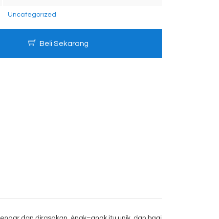
Uncategorized
Beli Sekarang
idengar dan dirasakan. Anak–anak itu unik, dan bagi