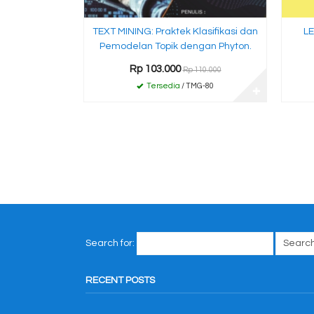
TEXT MINING: Praktek Klasifikasi dan
L
Pemodelan Topik dengan Phyton.
Rp 103.000
Rp 110.000
Tersedia
/ TMG-80
✚
Search for:
RECENT POSTS