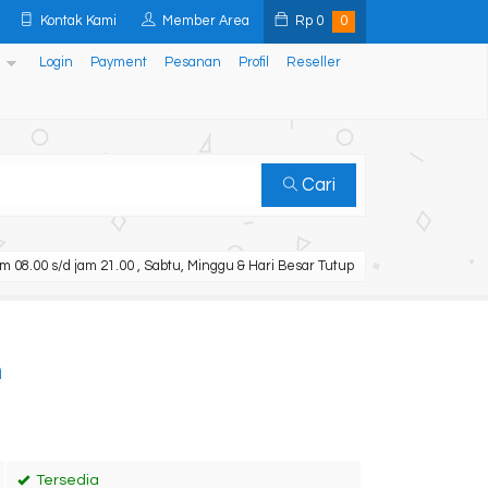
Kontak Kami
Member Area
Rp
0
0
Login
Payment
Pesanan
Profil
Reseller
Cari
m 08.00 s/d jam 21.00 , Sabtu, Minggu & Hari Besar Tutup
h
Tersedia