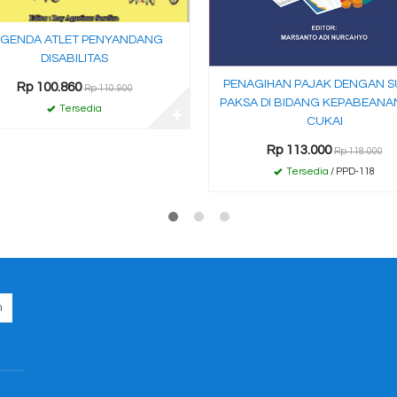
EGENDA ATLET PENYANDANG
DISABILITAS
PENAGIHAN PAJAK DENGAN S
Rp 100.860
Rp 110.900
PAKSA DI BIDANG KEPABEANA
Tersedia
✚
CUKAI
Rp 113.000
Rp 118.000
Tersedia
/ PPD-118