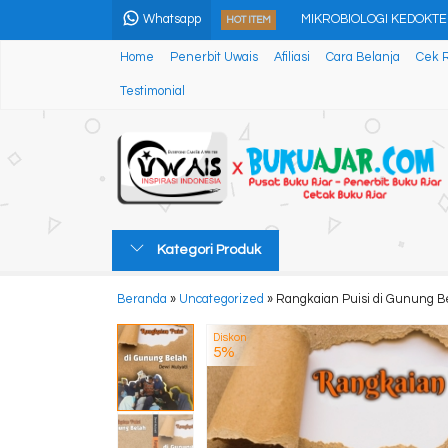
Whatsapp
MIKROBIOLOGI KEDOKT
HOT ITEM
Home
Penerbit Uwais
Afiliasi
Cara Belanja
Cek 
Rasa Perempuan
Testimonial
CARA PRAKTIS MEMBUAT
Aku Pintar Membaca (Be
ESSENTIAL VOCABULARY
Berselancar di Laut Kata
Kategori Produk
Sendhang Kapit Pancura
Beranda
»
Uncategorized
»
Rangkaian Puisi di Gunung B
Pulau Sabira Penjaga Ja
Diskon
5%