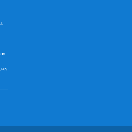
LE
was
 JKN