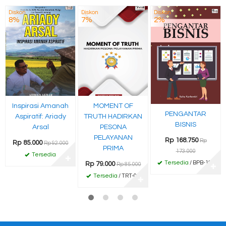
Diskon
Diskon
Diskon
8%
7%
2%
Inspirasi Amanah
MOMENT OF
PENGANTAR
Aspiratif: Ariady
TRUTH HADIRKAN
BISNIS
Arsal
PESONA
PELAYANAN
Rp 168.750
Rp
Rp 85.000
Rp 92.000
PRIMA
173.000
Tersedia
✚
Tersedia
/ BPB-168
Rp 79.000
Rp 85.000
✚
Tersedia
/ TRT-04
✚