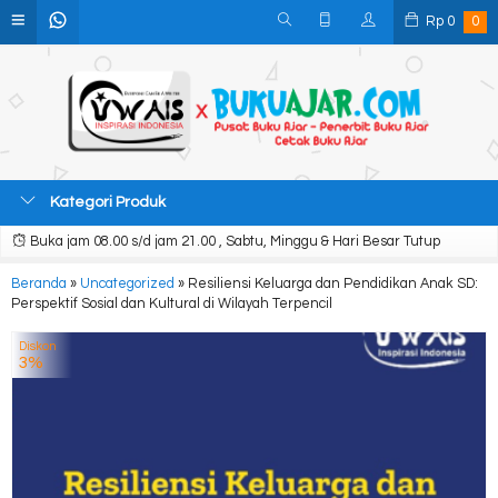
Rp
0
0
Kategori Produk
Buka jam 08.00 s/d jam 21.00 , Sabtu, Minggu & Hari Besar Tutup
Beranda
»
Uncategorized
»
Resiliensi Keluarga dan Pendidikan Anak SD:
Perspektif Sosial dan Kultural di Wilayah Terpencil
Diskon
3%