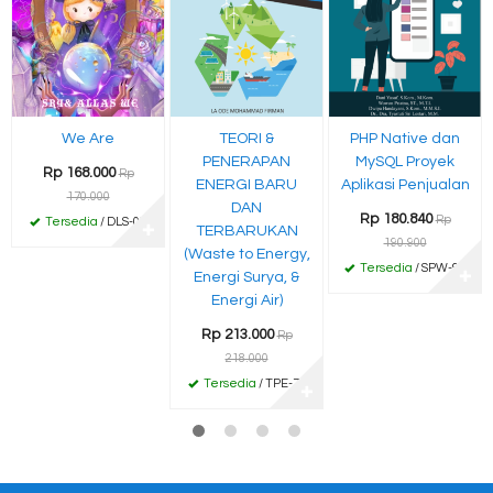
We Are
TEORI &
PHP Native dan
PENERAPAN
MySQL Proyek
Rp 168.000
Rp
ENERGI BARU
Aplikasi Penjualan
170.000
DAN
Rp 180.840
Rp
Tersedia
/ DLS-03
✚
TERBARUKAN
190.900
(Waste to Energy,
Tersedia
/ SPW-91
Energi Surya, &
✚
Energi Air)
Rp 213.000
Rp
218.000
Tersedia
/ TPE-74
✚