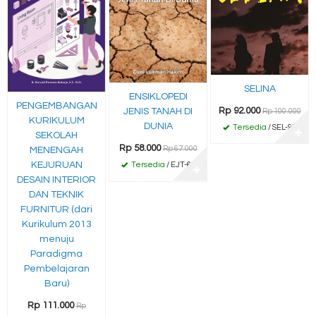
SELINA
ENSIKLOPEDI
PENGEMBANGAN
Rp 92.000
JENIS TANAH DI
Rp 100.000
KURIKULUM
DUNIA
Tersedia
/ SEL-96
✚
SEKOLAH
Rp 58.000
Rp 67.000
MENENGAH
KEJURUAN
Tersedia
/ EJT-66
✚
DESAIN INTERIOR
DAN TEKNIK
FURNITUR (dari
Kurikulum 2013
menuju
Paradigma
Pembelajaran
Baru)
Rp 111.000
Rp