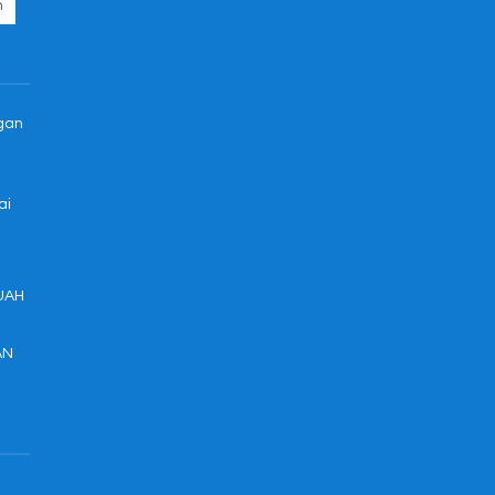
ngan
ai
UAH
AN