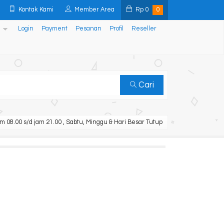
Kontak Kami
Member Area
Rp
0
0
Login
Payment
Pesanan
Profil
Reseller
Cari
m 08.00 s/d jam 21.00 , Sabtu, Minggu & Hari Besar Tutup