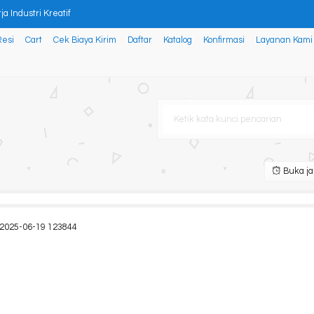
a Industri Kreatif
Resi
Cart
Cek Biaya Kirim
Daftar
Katalog
Konfirmasi
Layanan Kami
N WILAYAH PESISIR DAN LAUT TER
a Mandiri
Soal Melalui Kolaborasi Gu
ERSPEKTIF PENDIDIKAN AGAMA ISL
Buka ja
erhati nurani
goritma Data Ephimeris da
 2025-06-19 123844