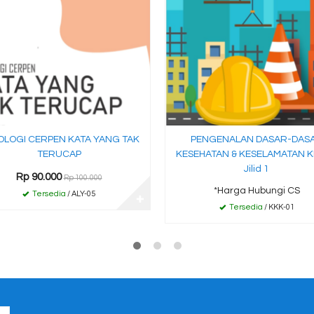
OLOGI CERPEN KATA YANG TAK
PENGENALAN DASAR-DAS
TERUCAP
KESEHATAN & KESELAMATAN 
Jilid 1
Rp 90.000
Rp 100.000
*Harga Hubungi CS
Tersedia
/ ALY-05
✚
Tersedia
/ KKK-01