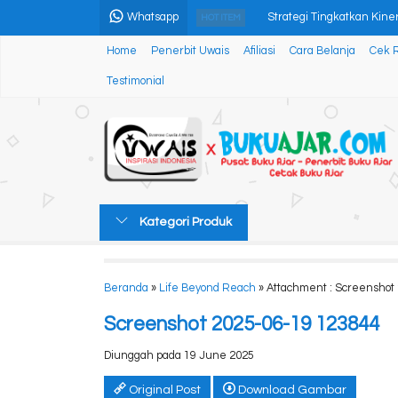
Whatsapp
Strategi Tingkatkan Kinerj
HOT ITEM
Home
Penerbit Uwais
Afiliasi
Cara Belanja
Cek 
Mr. Sunset
Testimonial
BUKU AJAR PENGELOLAA
Berani Belajar Matematik
Transformasi Penyusunan 
TEORI PEMBELAJARAN P
Kategori Produk
SUKMA HUKUM keadilan b
ILMU FALAK Penerapan Al
Beranda
»
Life Beyond Reach
» Attachment : Screenshot
Screenshot 2025-06-19 123844
Diunggah pada 19 June 2025
Original Post
Download Gambar