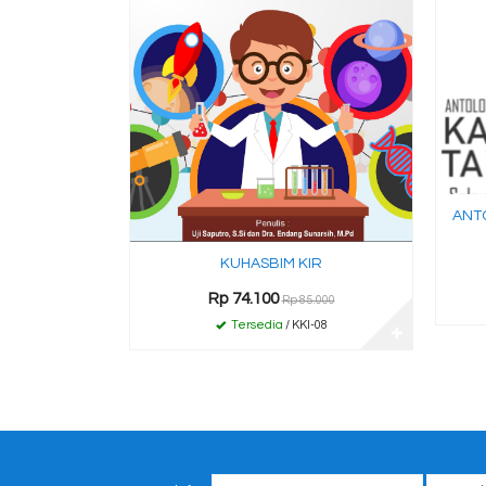
ANT
KUHASBIM KIR
Rp 74.100
Rp 85.000
Tersedia
/ KKI-08
✚