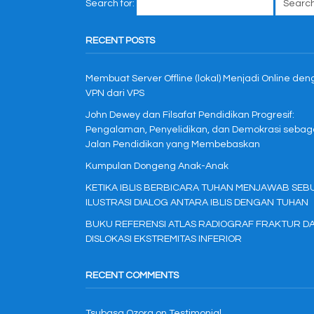
Search for:
RECENT POSTS
Membuat Server Offline (lokal) Menjadi Online de
VPN dari VPS
John Dewey dan Filsafat Pendidikan Progresif:
Pengalaman, Penyelidikan, dan Demokrasi sebag
Jalan Pendidikan yang Membebaskan
Kumpulan Dongeng Anak-Anak
KETIKA IBLIS BERBICARA TUHAN MENJAWAB SEB
ILUSTRASI DIALOG ANTARA IBLIS DENGAN TUHAN
BUKU REFERENSI ATLAS RADIOGRAF FRAKTUR D
DISLOKASI EKSTREMITAS INFERIOR
RECENT COMMENTS
Tsubasa Ozora
on
Testimonial