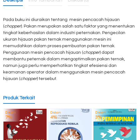
Deskripsi
Info Tambahan
Diskusi (0)
Pada buku ini diuraikan tentang mesin pencacah hijauan
(
chopper
). Pakan merupakan salah satu faktor yang menentukan
tingkat keberhasilan dalam industri peternakan. Pengecilan
ukuran hijauan pakan ternak menggunakan mesin ini
memudahkan dalam proses pembuatan pakan ternak.
Penggunaan mesin pencacah hijauan (
chopper
) dapat
membantu peternak dalam mengoptimalkan pakan ternak,
namun juga perlu memperhatikan tingkat efesiensi dan
keamanan operator dalam menggunakan mesin pencacah
hijauan (
chopper
) tersebut.
Produk Terkait
Diskon
Diskon
Diskon
7%
4%
3%