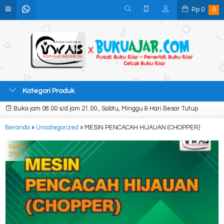
Rp
0
0
Kategori Produk
Buka jam 08.00 s/d jam 21.00 , Sabtu, Minggu & Hari Besar Tutup
Beranda
»
Uncategorized
»
MESIN PENCACAH HIJAUAN (CHOPPER)
Diskon
3%