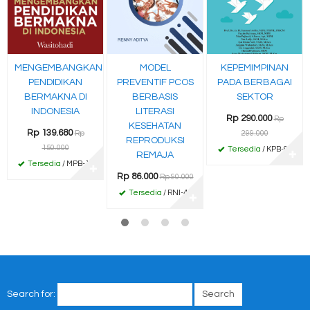
MENGEMBANGKAN
MODEL
KEPEMIMPINAN
PENDIDIKAN
PREVENTIF PCOS
PADA BERBAGAI
BERMAKNA DI
BERBASIS
SEKTOR
INDONESIA
LITERASI
Rp 290.000
Rp
KESEHATAN
Rp 139.680
Rp
299.000
REPRODUKSI
150.000
Tersedia
/ KPB-98
REMAJA
✚
Tersedia
/ MPB-19
✚
Rp 86.000
Rp 90.000
Tersedia
/ RNI-40
✚
Search for: