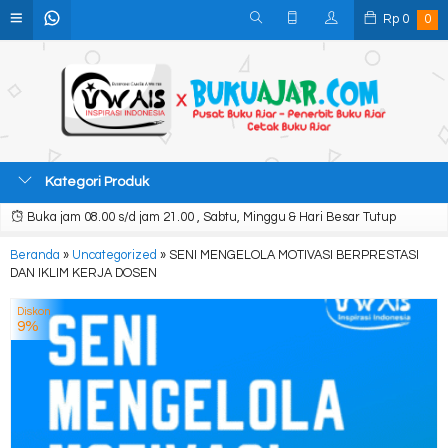
Rp
0
0
Kategori Produk
Buka jam 08.00 s/d jam 21.00 , Sabtu, Minggu & Hari Besar Tutup
Beranda
»
Uncategorized
»
SENI MENGELOLA MOTIVASI BERPRESTASI
DAN IKLIM KERJA DOSEN
Diskon
9%