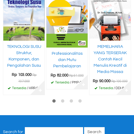
TEKNOLOGI SUSU
MEMELIHARA
Struktur,
YANG TERSERAK
Professionalitas
Komponen, dan
Contoh Kecil
dan Mutu
Pengolahan Susu
Menulis Kreatif di
Pembelajaran
Media Massa
Rp 103.000
Rp
Rp 82.000
Rp 91.000
Rp 90.000
107.000
Rp 100.000
Tersedia
/ PMP-27
✚
Tersedia
/ HRR-94
Tersedia
/ DDI-84
✚
✚
Search for: