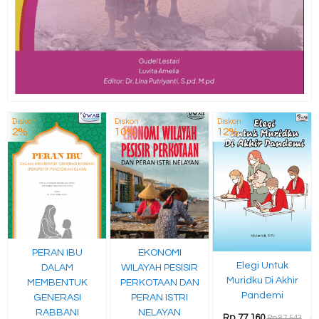
Diskon
Diskon
Diskon
2%
10%
12%
PERAN IBU
EKONOMI
Elegi Untuk
DALAM
WILAYAH PESISIR
Muridku Di Akhir
MEMBENTUK
PERKOTAAN DAN
Pandemi
GENERASI
PERAN ISTRI
RABBANI
NELAYAN
Rp 77.160
Rp 87.543