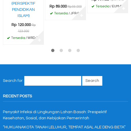
(PERSPEKTIF
Rp 89.000
Tersedia
/ EUM-85
Rp 99.000
✚
PENDIDIKAN
Tersedia
/ JFR-92
ISLAM)
✚
Rp 120.000
Rp
123.000
Tersedia
/ WRD-76
✚
Search for:
RECENT POSTS
Penyakit Infeksi di Lingkungan Lahan Basah: Prespektif
Kesehatan, Sosial, dan Kebijakan Pemerintah
“HUKUANAKOTA TANAH LELUHUR, TEMPAT ASAL ALE DENG BETA”