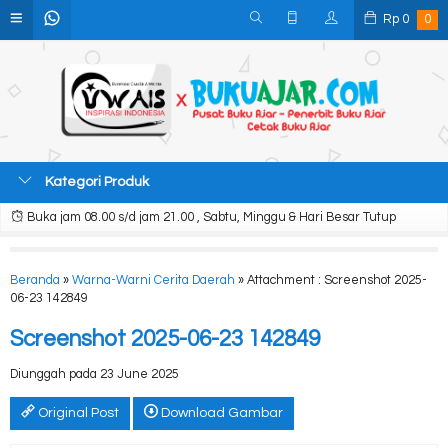
Rp
0
0
Kategori Produk
Buka jam 08.00 s/d jam 21.00 , Sabtu, Minggu & Hari Besar Tutup
Beranda
»
Warna-Warni Cerita Daerah
» Attachment : Screenshot 2025-
06-23 142849
Screenshot 2025-06-23 142849
Diunggah pada 23 June 2025
Original Post
Download Gambar