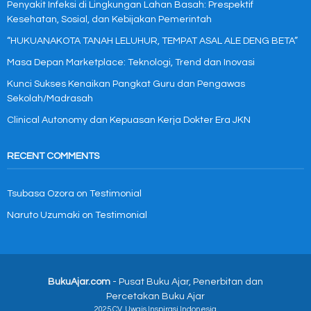
Penyakit Infeksi di Lingkungan Lahan Basah: Prespektif
Kesehatan, Sosial, dan Kebijakan Pemerintah
“HUKUANAKOTA TANAH LELUHUR, TEMPAT ASAL ALE DENG BETA”
Masa Depan Marketplace: Teknologi, Trend dan Inovasi
Kunci Sukses Kenaikan Pangkat Guru dan Pengawas
Sekolah/Madrasah
Clinical Autonomy dan Kepuasan Kerja Dokter Era JKN
RECENT COMMENTS
Tsubasa Ozora
on
Testimonial
Naruto Uzumaki
on
Testimonial
BukuAjar.com
- Pusat Buku Ajar, Penerbitan dan
Percetakan Buku Ajar
2025 CV. Uwais Inspirasi Indonesia