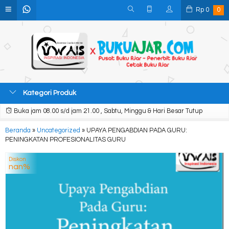
Rp
0
0
Kategori Produk
Buka jam 08.00 s/d jam 21.00 , Sabtu, Minggu & Hari Besar Tutup
Beranda
»
Uncategorized
»
UPAYA PENGABDIAN PADA GURU:
PENINGKATAN PROFESIONALITAS GURU
Diskon
nan%