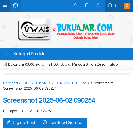
Rp
0
0
Kategori Produk
Buka jam 08.00 s/d jam 21.00 , Sabtu, Minggu & Hari Besar Tutup
Beranda
»
EKSPRESIKAN DIRI DENGAN ILUSTRASI
» Attachment :
Screenshot 2025-06-02 090254
Screenshot 2025-06-02 090254
Diunggah pada 2 June 2025
Original Post
Download Gambar