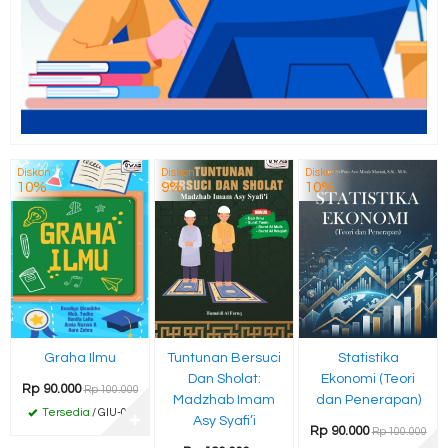
Diskon
Diskon
Diskon
10%
9%
10%
Graha Ilmu
Tuntunan Bersuci
Statistika
Dan Sholat:
Ekonomi (Teori
Rp 90.000
Rp 100.000
Madzhab Imam
dan Penerapan)
Tersedia
/ GIU-03
✚
Asy Syafi’i
Rp 90.000
Rp 100.000