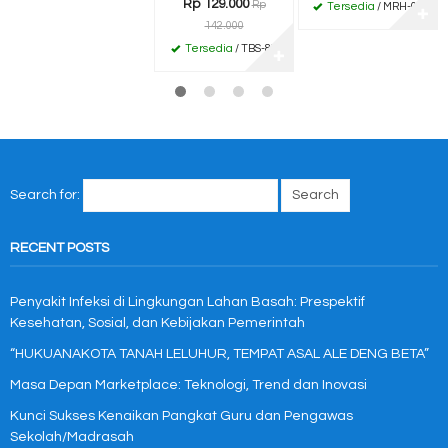
Rp 129.000
Rp
Tersedia
/ MRH-04
✚
142.000
Tersedia
/ TBS-88
✚
Search for:
RECENT POSTS
Penyakit Infeksi di Lingkungan Lahan Basah: Prespektif
Kesehatan, Sosial, dan Kebijakan Pemerintah
“HUKUANAKOTA TANAH LELUHUR, TEMPAT ASAL ALE DENG BETA”
Masa Depan Marketplace: Teknologi, Trend dan Inovasi
Kunci Sukses Kenaikan Pangkat Guru dan Pengawas
Sekolah/Madrasah