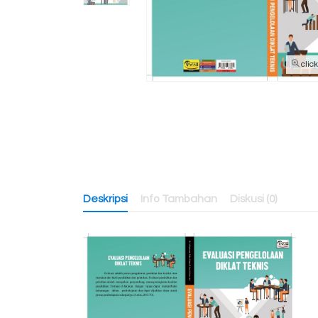
clic
Deskripsi
Info Tambahan
Diskusi (0)