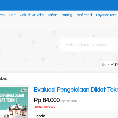
Resi
Cart
Cek Biaya Kirim
Daftar
Katalog
Konfirmasi
Layanan Kami
ENTS IN TEACHING TENSES FOR
ntroduction For Vocatio
YIK
elet: KUPILIH KAU DENGAN SEP
Islam
Buka ja
 Solusi Sederhana untuk K
eknis
Evaluasi Pengelolaan Diklat Tek
Rp 84.000
Rp 88.000
Hemat Rp 4.000
Kode