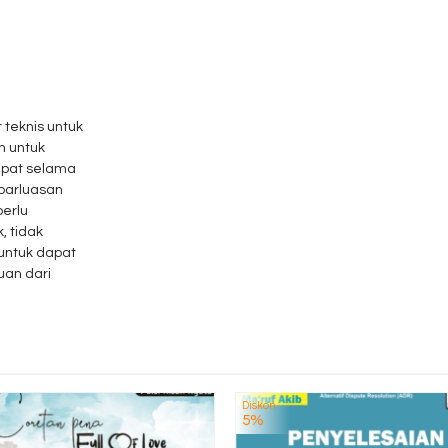
 teknis untuk
n untuk
apat selama
ebarluasan
erlu
, tidak
 untuk dapat
uan dari
Diskon
5%