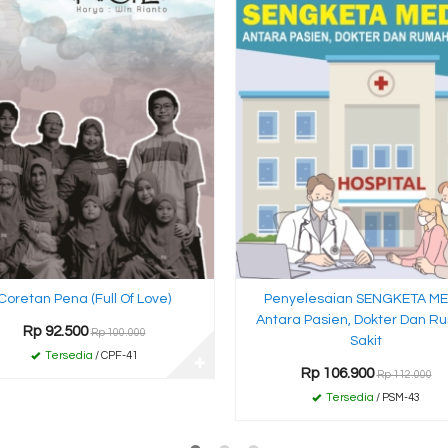
Coretan Pena (Full Of Love)
Penyelesaian SENGKETA ME
Antara Pasien, Dokter Dan R
Rp 92.500
Rp 100.000
Sakit
Tersedia
/ CPF-41
✚
Rp 106.900
Rp 112.000
Tersedia
/ PSM-43