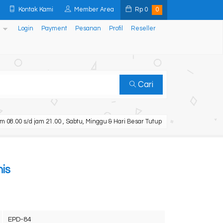
Kontak Kami
Member Area
Rp
0
0
Login
Payment
Pesanan
Profil
Reseller
Cari
m 08.00 s/d jam 21.00 , Sabtu, Minggu & Hari Besar Tutup
nis
EPD-84