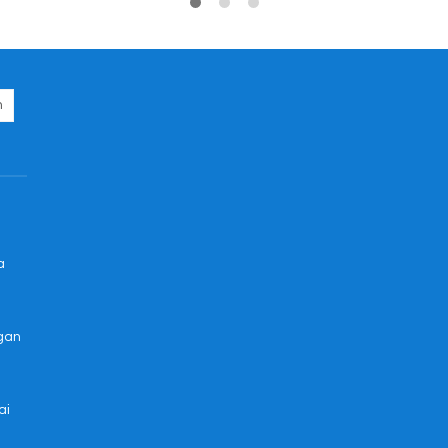
a
ngan
ai