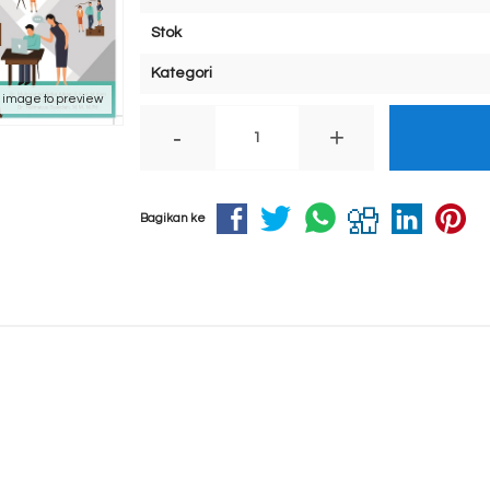
Stok
Kategori
k image to preview
-
+
Bagikan ke