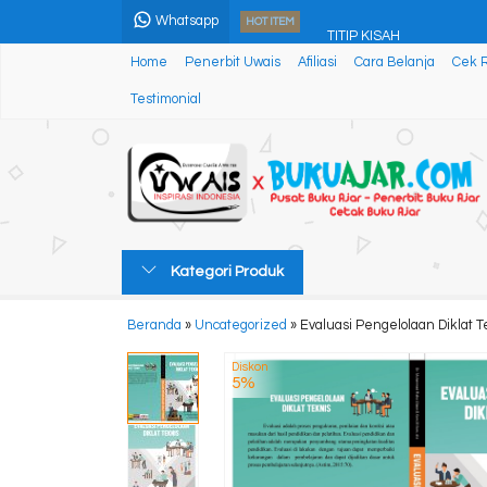
Whatsapp
TITIP KISAH
HOT ITEM
Home
Penerbit Uwais
Afiliasi
Cara Belanja
Cek 
USING SCENARIO OF EV
Testimonial
Daily English Greeting & I
MENULIS CERPEN ITU AS
Kumpulan Puisi dan Nov
Materi Dasar Pendidikan 
Kategori Produk
The Miracle Of Fingertoe
Beranda
»
Uncategorized
»
Evaluasi Pengelolaan Diklat T
PENYAKIT TROPIS
Diskon
5%