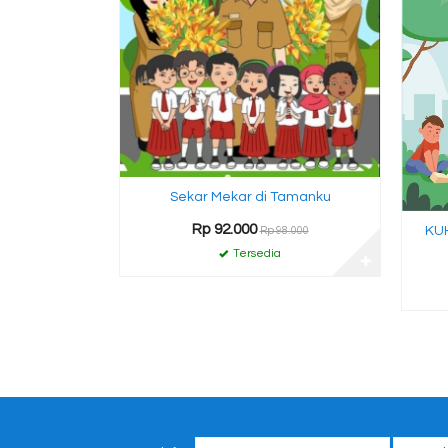
Sekar Mekar di Tamanku
Rp 92.000
KU
Rp 98.000
Tersedia
✚