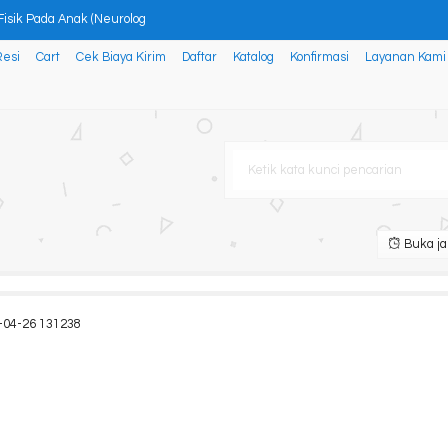
Fisik Pada Anak (Neurolog
Resi
Cart
Cek Biaya Kirim
Daftar
Katalog
Konfirmasi
Layanan Kami
AKAT DESA SEKITAR KAWASAN HUTAN
ngun Kesadaran Diri untuk Me
ER
 Aspek dan Teori Dari Persp
Buka ja
S (Paper and Pencil Test)
MI
-04-26 131238