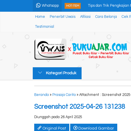
Whatsapp
Tips dan Trik Pengkajian 
HOT ITEM
Home
Penerbit Uwais
Afiliasi
Cara Belanja
Cek 
PEMBERDAYAAN MASYAR
Testimonial
Pelayanan Prima: Memba
GRUP, HOTS DAN GEND
Ilmu Perundang-Undangan
Nyala Tak Padam
Kategori Produk
PENYUSUNAN TES TERTULI
DASAR-DASAR AGRONO
Beranda
»
Prasaja Carita
» Attachment : Screenshot 2025
Screenshot 2025-04-26 131238
Diunggah pada 26 April 2025
Original Post
Download Gambar