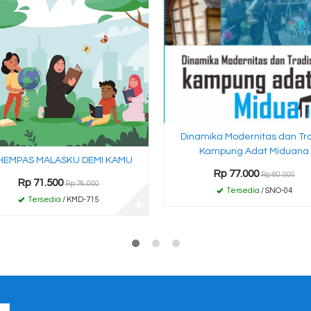
Dinamika Modernitas dan Tra
Kampung Adat Miduana
HEMPAS MALASKU DEMI KAMU
Rp 77.000
Rp 80.000
Rp 71.500
Rp 76.000
Tersedia
/ SNO-04
Tersedia
/ KMD-715
✚