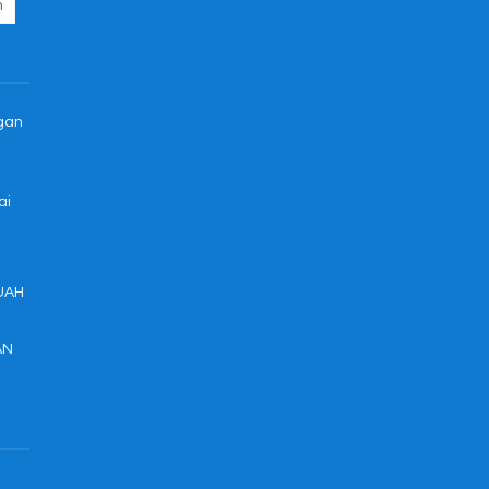
ngan
ai
UAH
AN