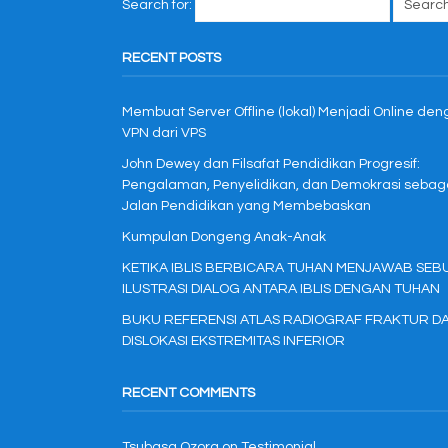
Search for:
RECENT POSTS
Membuat Server Offline (lokal) Menjadi Online de
VPN dari VPS
John Dewey dan Filsafat Pendidikan Progresif:
Pengalaman, Penyelidikan, dan Demokrasi sebag
Jalan Pendidikan yang Membebaskan
Kumpulan Dongeng Anak-Anak
KETIKA IBLIS BERBICARA TUHAN MENJAWAB SEB
ILUSTRASI DIALOG ANTARA IBLIS DENGAN TUHAN
BUKU REFERENSI ATLAS RADIOGRAF FRAKTUR D
DISLOKASI EKSTREMITAS INFERIOR
RECENT COMMENTS
Tsubasa Ozora
on
Testimonial