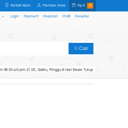
Kontak Kami
Member Area
Rp
0
0
Login
Payment
Pesanan
Profil
Reseller
Cari
m 08.00 s/d jam 21.00 , Sabtu, Minggu & Hari Besar Tutup