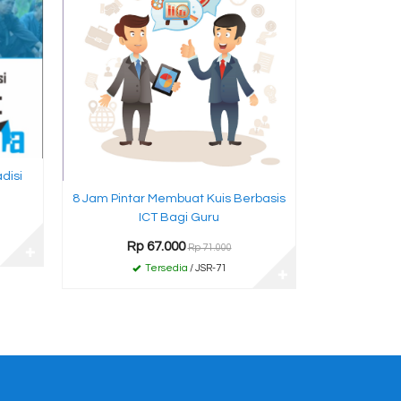
disi
8 Jam Pintar Membuat Kuis Berbasis
ICT Bagi Guru
Rp 67.000
Rp 71.000
✚
Tersedia
/ JSR-71
✚