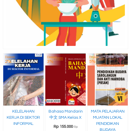
Diskon
Diskon
Diskon
2%
3%
5%
KELELAHAN
Bahasa Mandarin
MATA PELAJARAN
KERJA DI SEKTOR
中文 SMA Kelas X
MUATAN LOKAL
INFORMAL
PENDIDIKAN
Rp 155.000
Rp
BUDAYA