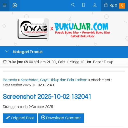
Rp
0
0
Kategori Produk
Buka jam 08.00 s/d jam 21.00 , Sabtu, Minggu & Hari Besar Tutup
Beranda
»
Kesehatan, Gaya Hidup dan Pola Latihan
» Attachment :
Screenshot 2025-10-02 132041
Screenshot 2025-10-02 132041
Diunggah pada 2 October 2025
Original Post
Download Gambar