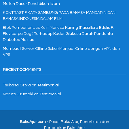
Materi Dasar Pendidikan Islam
KONTRASTIF KATA SAMBUNG PADA BAHASA MANDARIN DAN
BAHASA INDONESIA DALAM FILM
Efek Pemberian Jus Kulit Markisa Kuning (Passiflora Edulis F.
Flavicarpa Deg.) Terhadap Kadar Glukosa Darah Penderita
Diabetes Melitus
Membuat Server Offline (lokal) Menjadi Online dengan VPN dari
VPS
RECENT COMMENTS
Tsubasa Ozora
on
Testimonial
Naruto Uzumaki
on
Testimonial
BukuAjar.com
- Pusat Buku Ajar, Penerbitan dan
Percetakan Buku Ajar