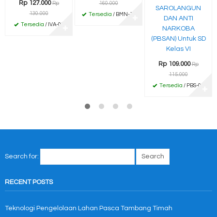
Rp 127.000
Rp
160.000
SAROLANGUN
130.000
Tersedia
/ BMN-10
✚
DAN ANTI
Tersedia
/ IVA-01
✚
NARKOBA
(PBSAN) Untuk SD
Kelas VI
Rp 109.000
Rp
115.000
Tersedia
/ PBS-06
✚
Search for:
RECENT POSTS
Teknologi Pengelolaan Lahan Pasca Tambang Timah